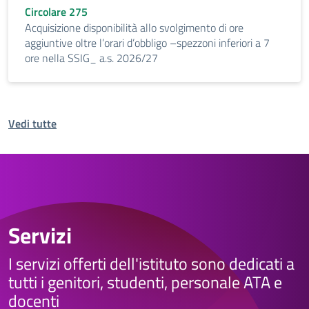
Circolare 275
Acquisizione disponibilità allo svolgimento di ore
aggiuntive oltre l’orari d’obbligo –spezzoni inferiori a 7
ore nella SSIG_ a.s. 2026/27
Vedi tutte
Servizi
I servizi offerti dell'istituto sono dedicati a
tutti i genitori, studenti, personale ATA e
docenti