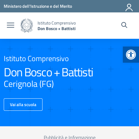
Vai ai contenuti
Vai al menu di navigazione
Vai al footer
Ministero dell'Istruzione e del Merito
Istituto Comprensivo
Don Bosco + Battisti
Apr
Istituto Comprensivo
Don Bosco + Battisti
Cerignola (FG)
Vai alla scuola
Pubblicità e Informazione