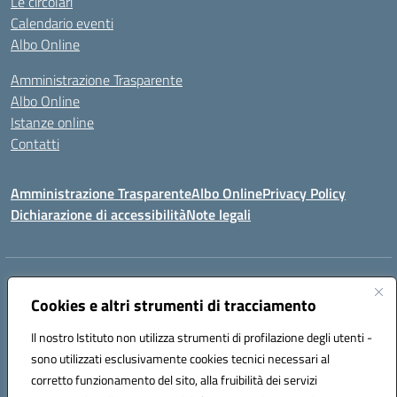
Le circolari
Calendario eventi
Albo Online
Amministrazione Trasparente
Albo Online
Istanze online
Contatti
Amministrazione Trasparente
Albo Online
Privacy Policy
Dichiarazione di accessibilità
Note legali
Indirizzo:
PIAZZA VENTIMIGLIA, 6 71042 CERIGNOLA (FG)
Cookies e altri strumenti di tracciamento
Centralino:
0885/422972
Email:
FGIC84600D@istruzione.it
Posta elettronica certificata (PEC):
FGIC84600D@pec.istruzione.it
Il nostro Istituto non utilizza strumenti di profilazione degli utenti -
Codice fiscale: 81004320719
sono utilizzati esclusivamente cookies tecnici necessari al
Codice meccanografico:
FGIC84600D
corretto funzionamento del sito, alla fruibilità dei servizi
Codice Indice delle Pubbliche Amministrazioni (IPA): istsc_FGIC84600D